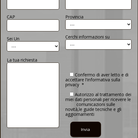
CAP
Provincia
Cerchi informazioni su
Sei Un
La tua richiesta
Confermo di aver letto e di
accettare l'informativa sulla
privacy *
Autorizzo al trattamento dei
miei dati personali per ricevere le
comunicazioni sulle
novità,le guide tecniche e gli
aggiornamenti